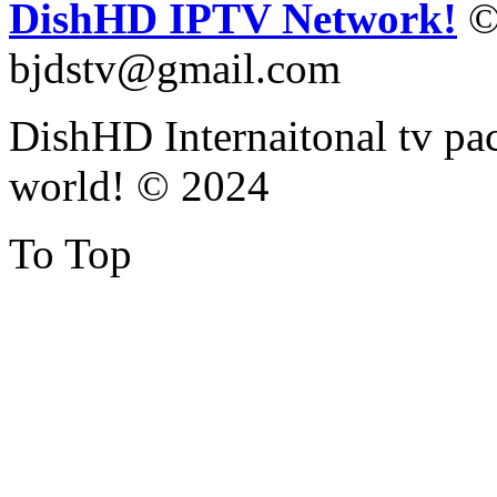
DishHD IPTV Network!
©
bjdstv@gmail.com
DishHD Internaitonal tv pac
world! © 2024
To Top