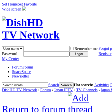
Set Home
Set Favorite
Wide screen
Forgot 
Remember me
Password
Register
Login
My Center
Forum
Forum
Space
Space
Newsletter
Search
Hot search:
Activities
P
Search
DishHD TV Network
›
Forum
›
Japan IPTV
›
TV Channels
›
Japan 
Return to forum