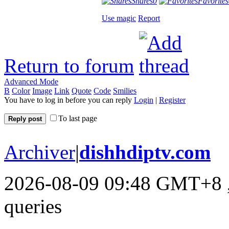
Shares
0
Favorites
Use magic
Report
Return to forum
Advanced Mode
B
Color
Image
Link
Quote
Code
Smilies
You have to log in before you can reply
Login
|
Register
To last page
Reply post
Archiver
|
dishhdiptv.com
2026-08-09 09:48 GMT+8
queries